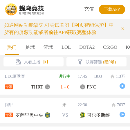
充值
下载APP
如遇网站功能缺失,可尝试关闭【网页智能保护】中
×
所有的屏蔽功能或者前往APP获取完整体验
热门
足球
篮球
LOL
DOTA2
CS:GO
K
只看主播
联赛筛选
(隐0场)
LEC夏季赛
进行中
17:45
BO3
1.3万
1
-
0
THRT
FNC
专家
阿甲
未
22:30
7637
罗萨里奥中央
VS
阿尔多斯维
专家