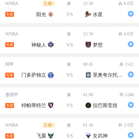
主播1
WNBA
未
23:30
6.0万
阳光
VS
水星
专家
WNBA
未
23:30
4.0万
神秘人
VS
梦想
专家
阿甲
未
00:45
1512
门多萨独立
VS
里奥夸尔托学生队
专家
墨西甲
未
01:00
1248
特帕蒂特兰
VS
拉巴斯竞技
专家
主播1
WNBA
未
01:30
2.9万
飞翼
VS
女武神
专家