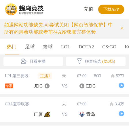
充值
下载APP
如遇网站功能缺失,可尝试关闭【网页智能保护】中
×
所有的屏蔽功能或者前往APP获取完整体验
热门
足球
篮球
LOL
DOTA2
CS:GO
K
只看主播
联赛筛选
(隐0场)
主播1
LPL第三赛段
未
07:00
BO3
5273
JDG
VS
EDG
专家
CBA夏季联赛
未
07:00
3.4万
广厦
VS
青岛