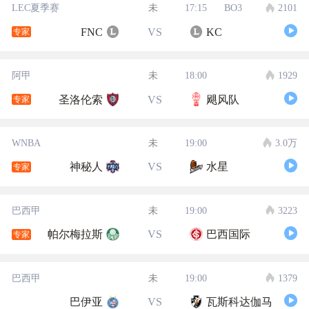
LEC夏季赛
未
17:15
BO3
2101
FNC
VS
KC
专家
阿甲
未
18:00
1929
圣洛伦索
VS
飓风队
专家
WNBA
未
19:00
3.0万
神秘人
VS
水星
专家
巴西甲
未
19:00
3223
帕尔梅拉斯
VS
巴西国际
专家
巴西甲
未
19:00
1379
巴伊亚
VS
瓦斯科达伽马