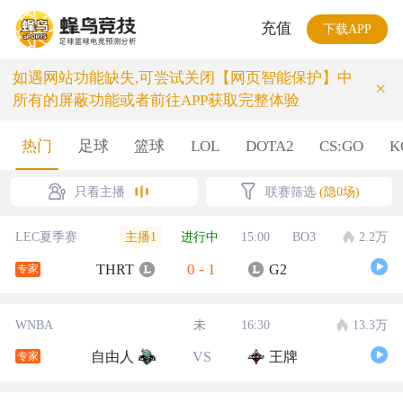
充值
下载APP
如遇网站功能缺失,可尝试关闭【网页智能保护】中
×
所有的屏蔽功能或者前往APP获取完整体验
热门
足球
篮球
LOL
DOTA2
CS:GO
K
只看主播
联赛筛选
(隐0场)
主播1
LEC夏季赛
进行中
15:00
BO3
2.2万
0
-
1
THRT
G2
专家
WNBA
未
16:30
13.3万
自由人
VS
王牌
专家