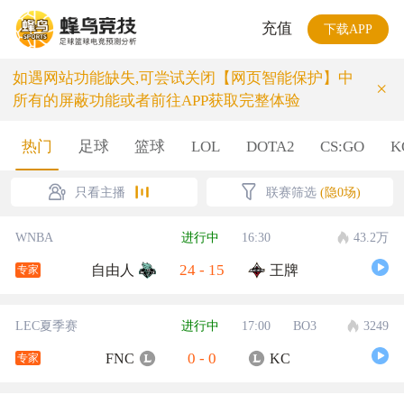
充值
下载APP
如遇网站功能缺失,可尝试关闭【网页智能保护】中
×
所有的屏蔽功能或者前往APP获取完整体验
热门
足球
篮球
LOL
DOTA2
CS:GO
K
只看主播
联赛筛选
(隐0场)
WNBA
进行中
16:30
43.2万
24
-
15
自由人
王牌
专家
LEC夏季赛
进行中
17:00
BO3
3249
0
-
0
FNC
KC
专家