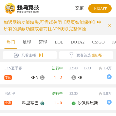
充值
下载APP
如遇网站功能缺失,可尝试关闭【网页智能保护】中
×
所有的屏蔽功能或者前往APP获取完整体验
热门
足球
篮球
LOL
DOTA2
CS:GO
K
只看主播
联赛筛选
(隐0场)
LCS夏季赛
进行中
22:40
BO3
1.4万
1
-
2
SEN
SR
专家
巴西甲
进行中
23:30
9.8万
1
-
0
科里蒂巴
沙佩科恩斯
专家