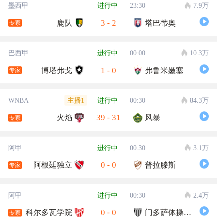
墨西甲
进行中
23:30
7.9万
3
-
2
鹿队
塔巴蒂奥
专家
巴西甲
进行中
00:00
10.3万
1
-
0
博塔弗戈
弗鲁米嫩塞
专家
主播1
WNBA
进行中
00:30
84.3万
39
-
31
火焰
风暴
专家
阿甲
进行中
00:30
3.1万
0
-
0
阿根廷独立
普拉滕斯
专家
阿甲
进行中
00:30
2.4万
0
-
0
科尔多瓦学院
门多萨体操击剑
专家