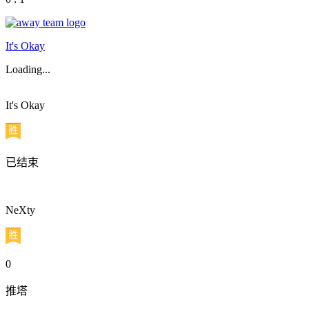
It's Okay
Loading...
It's Okay
已结束
NeXty
0
推塔