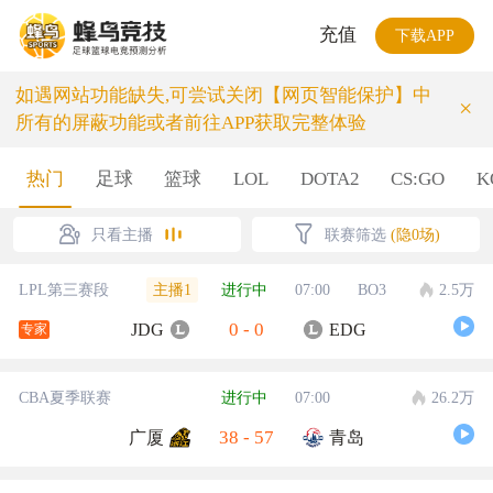
充值
下载APP
如遇网站功能缺失,可尝试关闭【网页智能保护】中
×
所有的屏蔽功能或者前往APP获取完整体验
热门
足球
篮球
LOL
DOTA2
CS:GO
K
只看主播
联赛筛选
(隐0场)
主播1
LPL第三赛段
进行中
07:00
BO3
2.5万
0
-
0
JDG
EDG
专家
CBA夏季联赛
进行中
07:00
26.2万
38
-
57
广厦
青岛