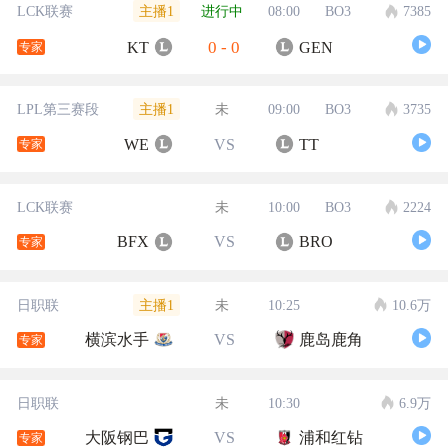
主播1
LCK联赛
进行中
08:00
BO3
7385
0
-
0
KT
GEN
专家
主播1
LPL第三赛段
未
09:00
BO3
3735
WE
VS
TT
专家
LCK联赛
未
10:00
BO3
2224
BFX
VS
BRO
专家
主播1
日职联
未
10:25
10.6万
横滨水手
VS
鹿岛鹿角
专家
日职联
未
10:30
6.9万
大阪钢巴
VS
浦和红钻
专家