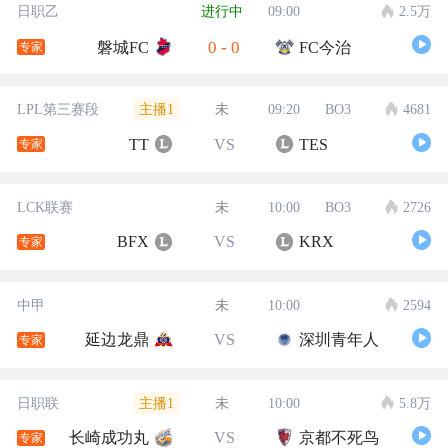
日职乙
进行中
09:00
2.5万
0
-
0
磐城FC
FC今治
专家
主播1
LPL第三赛段
未
09:20
BO3
4681
TT
VS
TES
专家
LCK联赛
未
10:00
BO3
2726
BFX
VS
KRX
专家
中甲
未
10:00
2594
延边龙鼎
VS
深圳青年人
专家
主播1
日职联
未
10:00
5.8万
长崎成功丸
VS
京都不死鸟
专家