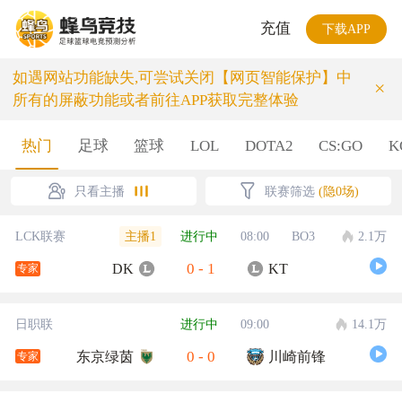
充值
下载APP
如遇网站功能缺失,可尝试关闭【网页智能保护】中
×
所有的屏蔽功能或者前往APP获取完整体验
热门
足球
篮球
LOL
DOTA2
CS:GO
K
只看主播
联赛筛选
(隐0场)
主播1
LCK联赛
进行中
08:00
BO3
2.1万
0
-
1
DK
KT
专家
日职联
进行中
09:00
14.1万
0
-
0
东京绿茵
川崎前锋
专家