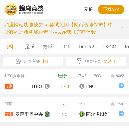
充值
下载APP
如遇网站功能缺失,可尝试关闭【网页智能保护】中
×
所有的屏蔽功能或者前往APP获取完整体验
热门
足球
篮球
LOL
DOTA2
CS:GO
K
只看主播
联赛筛选
(隐0场)
LEC夏季赛
进行中
17:45
BO3
9868
1
-
0
THRT
FNC
专家
阿甲
未
22:30
7246
罗萨里奥中央
VS
阿尔多斯维
专家