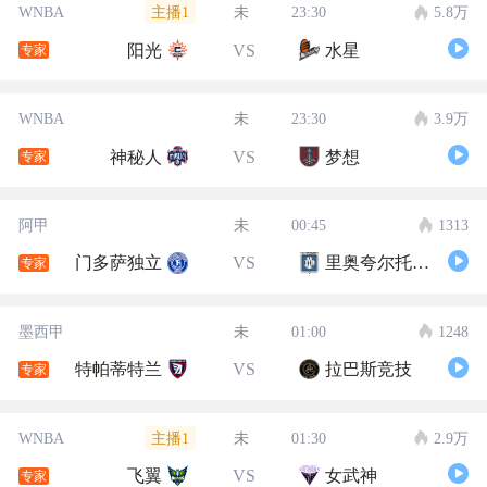
主播1
WNBA
未
23:30
5.8万
阳光
VS
水星
专家
WNBA
未
23:30
3.9万
神秘人
VS
梦想
专家
阿甲
未
00:45
1313
门多萨独立
VS
里奥夸尔托学生队
专家
墨西甲
未
01:00
1248
特帕蒂特兰
VS
拉巴斯竞技
专家
主播1
WNBA
未
01:30
2.9万
飞翼
VS
女武神
专家