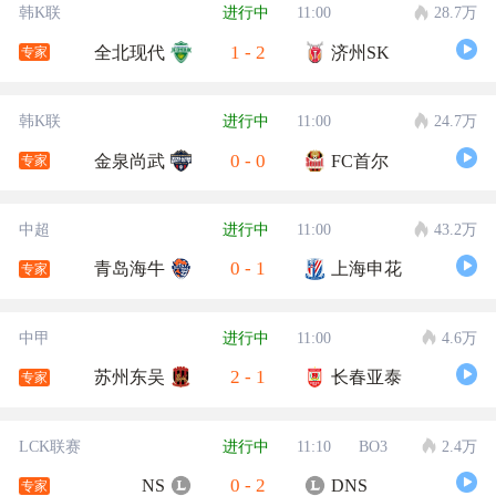
韩K联
进行中
11:00
28.7万
1
-
2
全北现代
济州SK
专家
韩K联
进行中
11:00
24.7万
0
-
0
金泉尚武
FC首尔
专家
中超
进行中
11:00
43.2万
0
-
1
青岛海牛
上海申花
专家
中甲
进行中
11:00
4.6万
2
-
1
苏州东吴
长春亚泰
专家
LCK联赛
进行中
11:10
BO3
2.4万
0
-
2
NS
DNS
专家