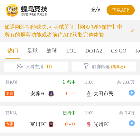
充值
下载APP
如遇网站功能缺失,可尝试关闭【网页智能保护】中
×
所有的屏蔽功能或者前往APP获取完整体验
热门
足球
篮球
LOL
DOTA2
CS:GO
K
只看主播
联赛筛选
(隐0场)
韩K联
进行中
11:00
20.8万
1
-
2
安养FC
大田市民
专家
韩K联
进行中
11:00
6.4万
0
-
0
富川FC
光州FC
专家