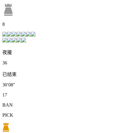
8
夜魇
36
已结束
30′08″
17
BAN
PICK