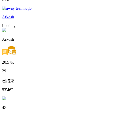
Arkosh
Loading...
Arkosh
20.57K
29
已结束
53′46″
4Zs