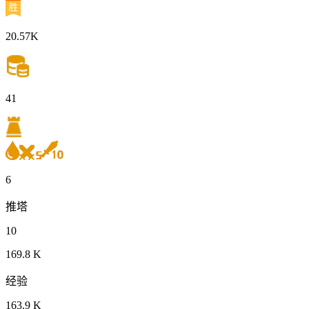
20.57K
41
6
推塔
10
169.8 K
经验
163.9 K