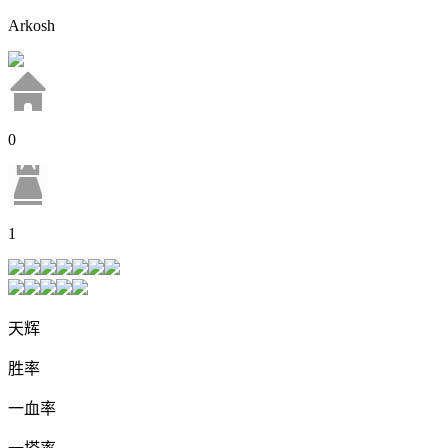
Arkosh
0
1
天辉
胜率
一血率