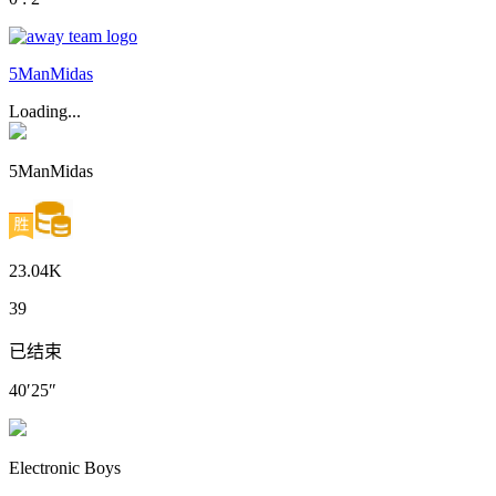
5ManMidas
Loading...
5ManMidas
23.04K
39
已结束
40′25″
Electronic Boys