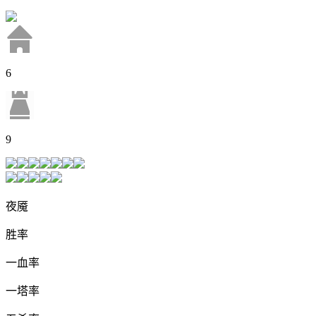
6
9
夜魇
胜率
一血率
一塔率