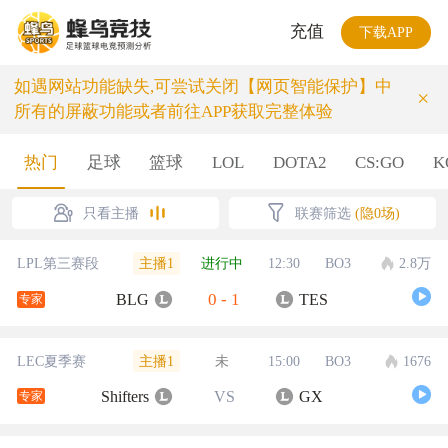
充值
下载APP
如遇网站功能缺失,可尝试关闭【网页智能保护】中
×
所有的屏蔽功能或者前往APP获取完整体验
热门
足球
篮球
LOL
DOTA2
CS:GO
K
只看主播
联赛筛选
(隐0场)
主播1
LPL第三赛段
进行中
12:30
BO3
2.8万
0
-
1
BLG
TES
专家
主播1
LEC夏季赛
未
15:00
BO3
1676
Shifters
VS
GX
专家