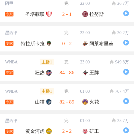
阿甲
完
22:00
26.7万
2
-
1
圣塔菲联
拉努斯
专家
墨西甲
完
22:00
20.2万
0
-
2
特拉斯卡拉
阿莱布里赫
专家
主播1
WNBA
完
23:00
949.8万
84
-
86
狂热
王牌
专家
主播1
WNBA
完
01:00
767.4万
82
-
89
山猫
火花
专家
墨西甲
完
01:00
25.7万
2
-
2
黄金河虎
矿工
专家