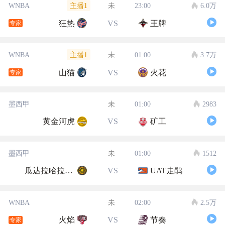
主播1
WNBA
未
23:00
6.0万
狂热
VS
王牌
专家
主播1
WNBA
未
01:00
3.7万
山猫
VS
火花
专家
墨西甲
未
01:00
2983
黄金河虎
VS
矿工
墨西甲
未
01:00
1512
瓜达拉哈拉大学
VS
UAT走鹃
WNBA
未
02:00
2.5万
火焰
VS
节奏
专家