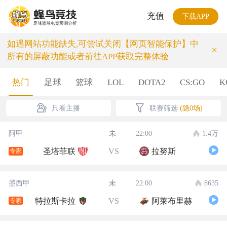
充值
下载APP
如遇网站功能缺失,可尝试关闭【网页智能保护】中
×
所有的屏蔽功能或者前往APP获取完整体验
热门
足球
篮球
LOL
DOTA2
CS:GO
K
只看主播
联赛筛选
(隐0场)
阿甲
未
22:00
1.4万
圣塔菲联
VS
拉努斯
专家
墨西甲
未
22:00
8635
特拉斯卡拉
VS
阿莱布里赫
专家