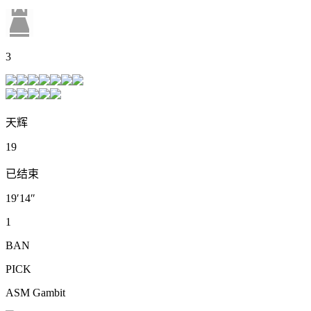
3
天辉
19
已结束
19′14″
1
BAN
PICK
ASM Gambit