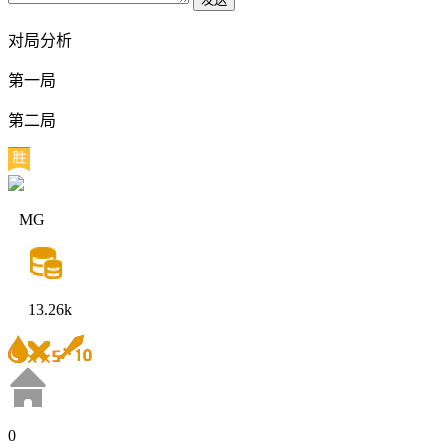
对局分析
第一局
第二局
MG
13.26k
0