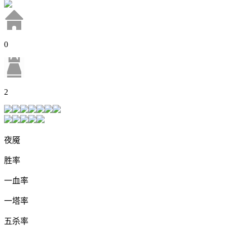
0
2
夜魇
胜率
一血率
一塔率
五杀率