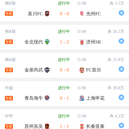
韩K联
进行中
11:00
5.5万
0
-
0
富川FC
光州FC
专家
韩K联
进行中
11:00
26.2万
1
-
2
全北现代
济州SK
专家
韩K联
进行中
11:00
21.8万
0
-
0
金泉尚武
FC首尔
专家
中超
进行中
11:00
39.8万
0
-
1
青岛海牛
上海申花
专家
中甲
进行中
11:00
4.3万
1
-
1
苏州东吴
长春亚泰
专家