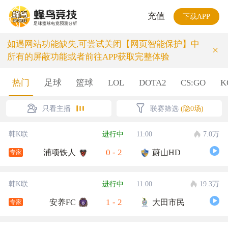
充值
下载APP
如遇网站功能缺失,可尝试关闭【网页智能保护】中
×
所有的屏蔽功能或者前往APP获取完整体验
热门
足球
篮球
LOL
DOTA2
CS:GO
K
只看主播
联赛筛选
(隐0场)
韩K联
进行中
11:00
7.0万
0
-
2
浦项铁人
蔚山HD
专家
韩K联
进行中
11:00
19.3万
1
-
2
安养FC
大田市民
专家