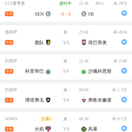
LCS夏季赛
进行中
22:40
BO3
2976
0
-
0
SEN
SR
专家
墨西甲
未
23:00
4918
鹿队
VS
塔巴蒂奥
专家
巴西甲
未
23:30
2749
科里蒂巴
VS
沙佩科恩斯
专家
巴西甲
未
00:00
1.3万
博塔弗戈
VS
弗鲁米嫩塞
专家
主播1
WNBA
未
00:30
6.1万
火焰
VS
风暴
专家