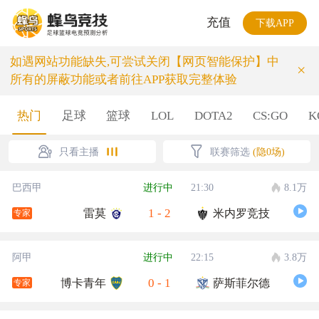
充值
下载APP
如遇网站功能缺失,可尝试关闭【网页智能保护】中
×
所有的屏蔽功能或者前往APP获取完整体验
热门
足球
篮球
LOL
DOTA2
CS:GO
K
只看主播
联赛筛选
(隐0场)
巴西甲
进行中
21:30
8.1万
1
-
2
雷莫
米内罗竞技
专家
阿甲
进行中
22:15
3.8万
0
-
1
博卡青年
萨斯菲尔德
专家