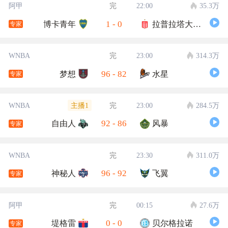
阿甲
完
22:00
35.3万
1
-
0
博卡青年
拉普拉塔大学生
专家
WNBA
完
23:00
314.3万
96
-
82
梦想
水星
专家
主播1
WNBA
完
23:00
284.5万
92
-
86
自由人
风暴
专家
WNBA
完
23:30
311.0万
96
-
92
神秘人
飞翼
专家
阿甲
完
00:15
27.6万
0
-
0
堤格雷
贝尔格拉诺
专家