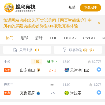
充值
下载APP
如遇网站功能缺失,可尝试关闭【网页智能保护】中
×
所有的屏蔽功能或者前往APP获取完整体验
热门
足球
篮球
LOL
DOTA2
CS:GO
K
只看主播
联赛筛选
(隐0场)
主播1
中超
进行中
12:00
69.7万
2
-
1
山东泰山
天津津门虎
专家
巴西甲
未
14:00
1.2万
克鲁塞罗
VS
米拉索
专家