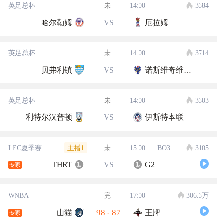
英足总杯
未
14:00
3384
哈尔勒姆
VS
厄拉姆
英足总杯
未
14:00
3714
贝弗利镇
VS
诺斯维奇维多利亚
英足总杯
未
14:00
3303
利特尔汉普顿
VS
伊斯特本联
主播1
LEC夏季赛
未
15:00
BO3
3105
THRT
VS
G2
专家
WNBA
完
17:00
306.3万
98
-
87
山猫
王牌
专家