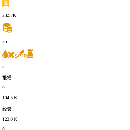
23.57K
35
3
推塔
9
104.5 K
经验
123.0 K
0