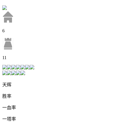
6
11
天辉
胜率
一血率
一塔率