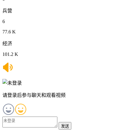
兵营
6
77.6 K
经济
101.2 K
请登录后参与聊天和观看视频
发送