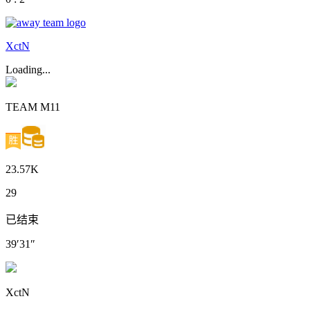
XctN
Loading...
TEAM M11
23.57K
29
已结束
39′31″
XctN