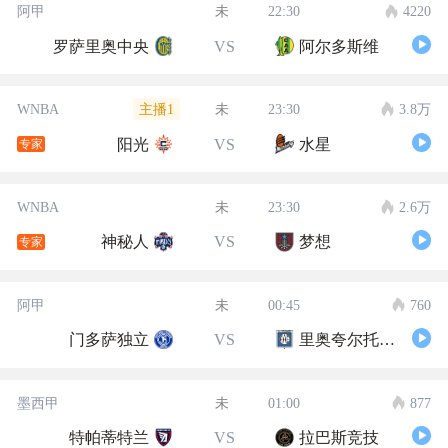
阿甲
未
22:30
4220
罗萨里奥中央
VS
阿尔多斯维
主播1
WNBA
未
23:30
3.8万
阳光
VS
水星
专家
WNBA
未
23:30
2.6万
神秘人
VS
梦想
专家
阿甲
未
00:45
760
门多萨独立
VS
里奥夸尔托学生队
墨西甲
未
01:00
877
特帕蒂特兰
VS
拉巴斯竞技