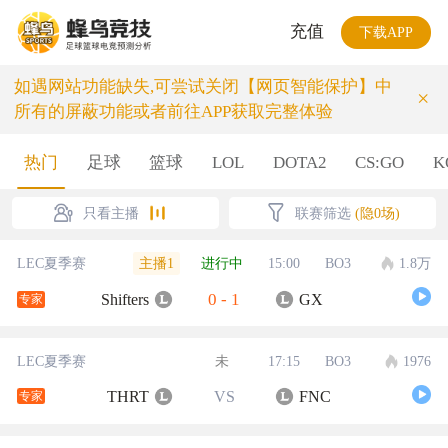
充值
下载APP
如遇网站功能缺失,可尝试关闭【网页智能保护】中
×
所有的屏蔽功能或者前往APP获取完整体验
热门
足球
篮球
LOL
DOTA2
CS:GO
K
只看主播
联赛筛选
(隐0场)
主播1
LEC夏季赛
进行中
15:00
BO3
1.8万
0
-
1
Shifters
GX
专家
LEC夏季赛
未
17:15
BO3
1976
THRT
VS
FNC
专家