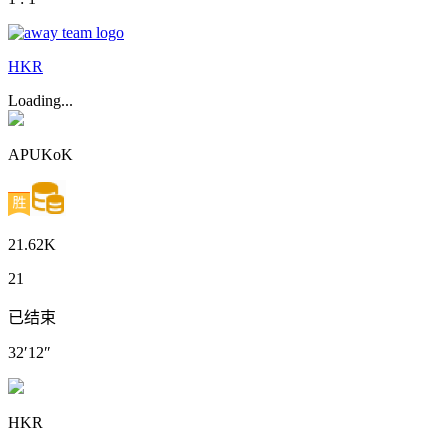
HKR
Loading...
APUKoK
21.62K
21
已结束
32′12″
HKR