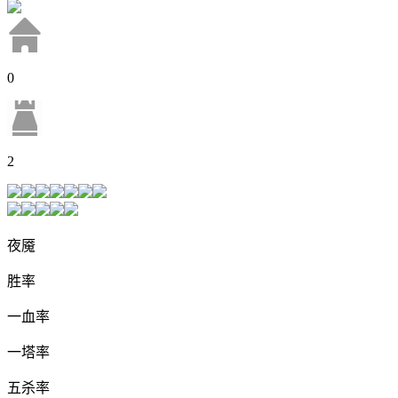
0
2
夜魇
胜率
一血率
一塔率
五杀率