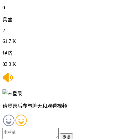
0
兵营
2
61.7 K
经济
83.3 K
请登录后参与聊天和观看视频
发送