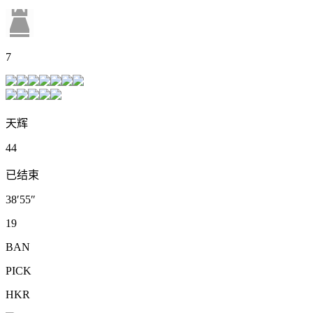
7
天辉
44
已结束
38′55″
19
BAN
PICK
HKR