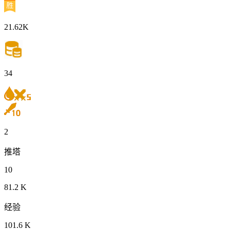
21.62K
34
2
推塔
10
81.2 K
经验
101.6 K