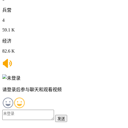
兵营
4
59.1 K
经济
82.6 K
请登录后参与聊天和观看视频
发送