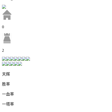
0
2
天辉
胜率
一血率
一塔率