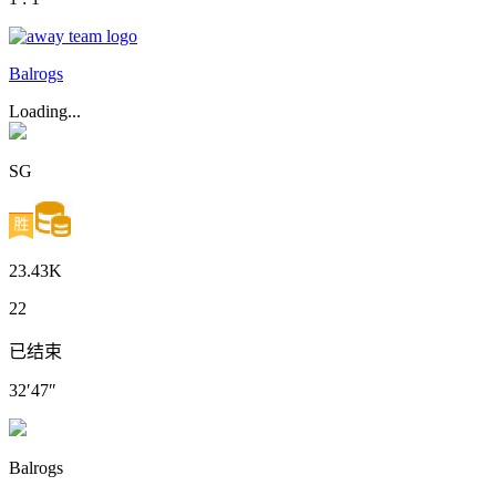
Balrogs
Loading...
SG
23.43K
22
已结束
32′47″
Balrogs