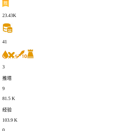
23.43K
41
3
推塔
9
81.5 K
经验
103.9 K
0