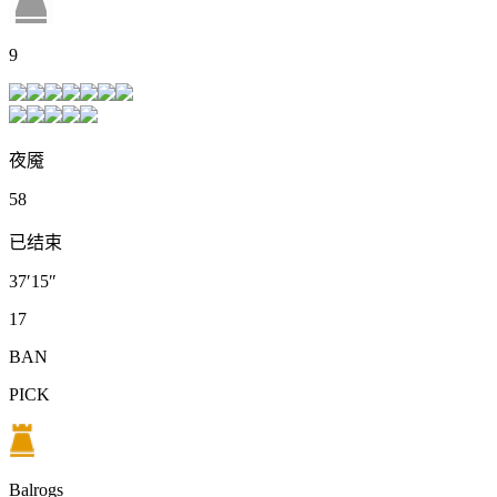
9
夜魇
58
已结束
37′15″
17
BAN
PICK
Balrogs