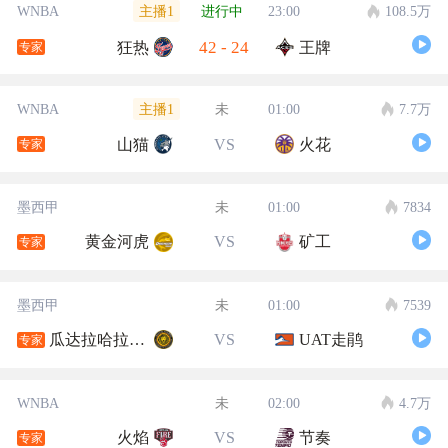
主播1
WNBA
进行中
23:00
108.5万
42
-
24
狂热
王牌
专家
主播1
WNBA
未
01:00
7.7万
山猫
VS
火花
专家
墨西甲
未
01:00
7834
黄金河虎
VS
矿工
专家
墨西甲
未
01:00
7539
瓜达拉哈拉大学
VS
UAT走鹃
专家
WNBA
未
02:00
4.7万
火焰
VS
节奏
专家