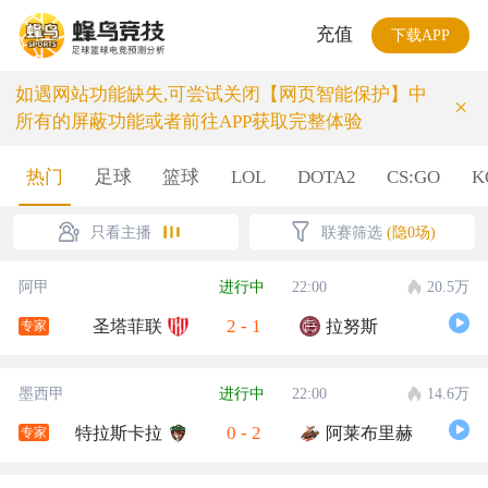
充值
下载APP
如遇网站功能缺失,可尝试关闭【网页智能保护】中
×
所有的屏蔽功能或者前往APP获取完整体验
热门
足球
篮球
LOL
DOTA2
CS:GO
K
只看主播
联赛筛选
(隐0场)
阿甲
进行中
22:00
20.5万
2
-
1
圣塔菲联
拉努斯
专家
墨西甲
进行中
22:00
14.6万
0
-
2
特拉斯卡拉
阿莱布里赫
专家