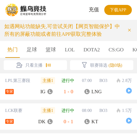
充值
下载APP
如遇网站功能缺失,可尝试关闭【网页智能保护】中
×
所有的屏蔽功能或者前往APP获取完整体验
热门
足球
篮球
LOL
DOTA2
CS:GO
K
只看主播
联赛筛选
(隐0场)
主播1
LPL第三赛段
进行中
07:00
BO3
2.8万
1
-
0
IG
LNG
专家
主播1
LCK联赛
进行中
08:00
BO3
1.5万
0
-
1
DK
KT
专家