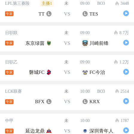
主播1
LPL第三赛段
未
09:00
BO3
3448
TT
VS
TES
专家
日职联
未
09:00
8.7万
东京绿茵
VS
川崎前锋
专家
日职乙
未
09:00
1.2万
磐城FC
VS
FC今治
专家
LCK联赛
未
10:00
BO3
2514
BFX
VS
KRX
专家
中甲
未
10:00
1787
延边龙鼎
VS
深圳青年人
专家