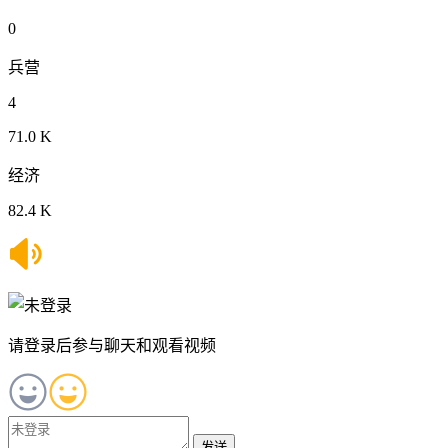
0
兵营
4
71.0 K
经济
82.4 K
请登录后参与聊天和观看视频
发送