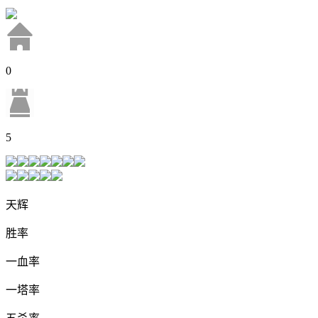
0
5
天辉
胜率
一血率
一塔率