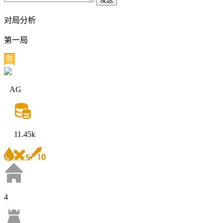
对局分析
第一局
AG
11.45k
4