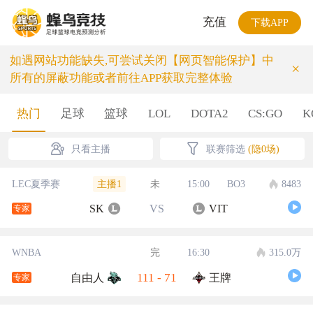
充值
下载APP
如遇网站功能缺失,可尝试关闭【网页智能保护】中
×
所有的屏蔽功能或者前往APP获取完整体验
热门
足球
篮球
LOL
DOTA2
CS:GO
K
只看主播
联赛筛选
(隐0场)
主播1
LEC夏季赛
未
15:00
BO3
8483
SK
VS
VIT
专家
WNBA
完
16:30
315.0万
111
-
71
自由人
王牌
专家