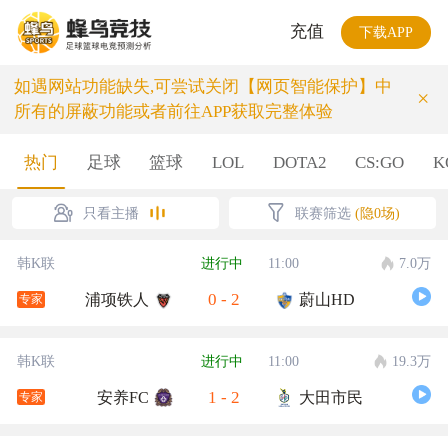
充值
下载APP
如遇网站功能缺失,可尝试关闭【网页智能保护】中
×
所有的屏蔽功能或者前往APP获取完整体验
热门
足球
篮球
LOL
DOTA2
CS:GO
K
只看主播
联赛筛选
(隐0场)
韩K联
进行中
11:00
7.0万
0
-
2
浦项铁人
蔚山HD
专家
韩K联
进行中
11:00
19.3万
1
-
2
安养FC
大田市民
专家