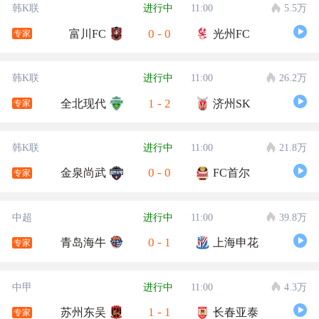
韩K联
进行中
11:00
5.5万
0
-
0
富川FC
光州FC
专家
韩K联
进行中
11:00
26.2万
1
-
2
全北现代
济州SK
专家
韩K联
进行中
11:00
21.8万
0
-
0
金泉尚武
FC首尔
专家
中超
进行中
11:00
39.8万
0
-
1
青岛海牛
上海申花
专家
中甲
进行中
11:00
4.3万
1
-
1
苏州东吴
长春亚泰
专家