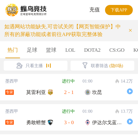
充值
下载APP
如遇网站功能缺失,可尝试关闭【网页智能保护】中
×
所有的屏蔽功能或者前往APP获取完整体验
热门
足球
篮球
LOL
DOTA2
CS:GO
K
只看主播
联赛筛选
(隐0场)
墨西甲
进行中
01:00
14.2万
2
-
1
莫雷利亚
坎昆
专家
墨西甲
进行中
01:00
13.7万
3
-
0
勇敢螃蟹
伊达尔戈蓝十字
专家