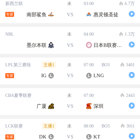
新西兰联
未
03:00
6.7万
南部鲨鱼
VS
惠灵顿圣徒
专家
NBL
未
04:00
1.3万
墨尔本联
VS
日本B联赛联队
主播1
LPL第三赛段
未
07:00
BO3
3401
IG
VS
LNG
专家
CBA夏季联赛
未
07:00
2443
广厦
VS
深圳
主播1
LCK联赛
未
08:00
BO3
3011
DK
VS
KT
专家