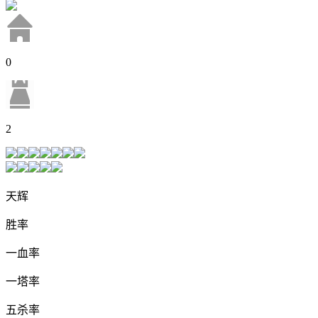
0
2
天辉
胜率
一血率
一塔率
五杀率