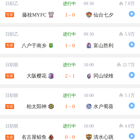
日职乙
进行中
09:30
7.0万
1
-
0
藤枝MYFC
仙台七夕
专家
日职乙
进行中
09:30
5.9万
1
-
0
八户于南乡
富山胜利
专家
日职联
进行中
10:00
22.7万
2
-
1
大阪樱花
冈山绿雉
专家
日职联
进行中
10:00
5.1万
1
-
0
柏太阳神
水户蜀葵
专家
日职联
进行中
10:00
4.0万
0
-
0
名古屋鲸鱼
清水心跳
专家