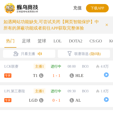
充值
下载APP
如遇网站功能缺失,可尝试关闭【网页智能保护】中
×
所有的屏蔽功能或者前往APP获取完整体验
热门
足球
篮球
LOL
DOTA2
CS:GO
K
只看主播
联赛筛选
(隐0场)
主播1
LCK联赛
进行中
08:00
BO3
4.8万
1
-
1
T1
HLE
专家
主播1
LPL第三赛段
进行中
09:30
BO3
1.8万
0
-
1
LGD
AL
专家