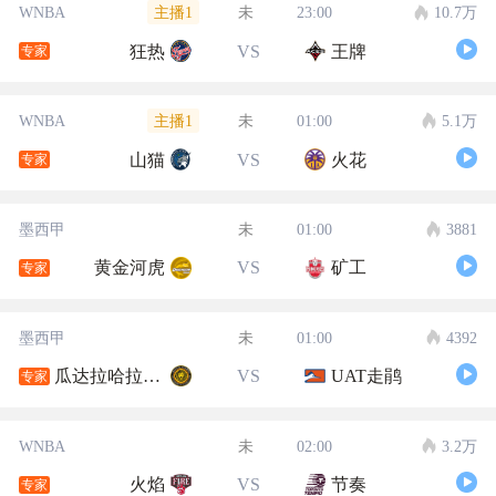
主播1
WNBA
未
23:00
10.7万
狂热
VS
王牌
专家
主播1
WNBA
未
01:00
5.1万
山猫
VS
火花
专家
墨西甲
未
01:00
3881
黄金河虎
VS
矿工
专家
墨西甲
未
01:00
4392
瓜达拉哈拉大学
VS
UAT走鹃
专家
WNBA
未
02:00
3.2万
火焰
VS
节奏
专家