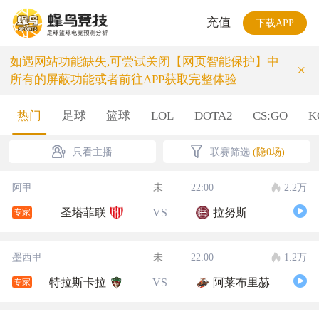
充值
下载APP
如遇网站功能缺失,可尝试关闭【网页智能保护】中
×
所有的屏蔽功能或者前往APP获取完整体验
热门
足球
篮球
LOL
DOTA2
CS:GO
K
只看主播
联赛筛选
(隐0场)
阿甲
未
22:00
2.2万
圣塔菲联
VS
拉努斯
专家
墨西甲
未
22:00
1.2万
特拉斯卡拉
VS
阿莱布里赫
专家