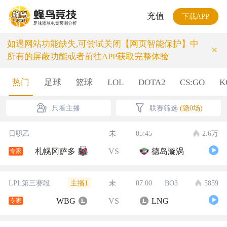
充值
下载APP
如遇网站功能缺失,可尝试关闭【网页智能保护】中
×
所有的屏蔽功能或者前往APP获取完整体验
热门
足球
篮球
LOL
DOTA2
CS:GO
K
只看主播
联赛筛选
(隐0场)
日职乙
未
05:45
2.6万
札幌冈萨多
VS
德岛漩涡
专家
主播1
LPL第三赛段
未
07:00
BO3
5859
WBG
VS
LNG
专家