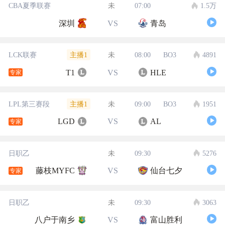
CBA夏季联赛
未
07:00
1.5万
深圳
VS
青岛
主播1
LCK联赛
未
08:00
BO3
4891
T1
VS
HLE
专家
主播1
LPL第三赛段
未
09:00
BO3
1951
LGD
VS
AL
专家
日职乙
未
09:30
5276
藤枝MYFC
VS
仙台七夕
专家
日职乙
未
09:30
3063
八户于南乡
VS
富山胜利