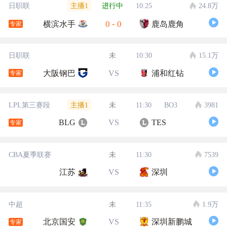
主播1
日职联
进行中
10:25
24.8万
0
-
0
横滨水手
鹿岛鹿角
专家
日职联
未
10:30
15.1万
大阪钢巴
VS
浦和红钻
专家
主播1
LPL第三赛段
未
11:30
BO3
3981
BLG
VS
TES
专家
CBA夏季联赛
未
11:30
7539
江苏
VS
深圳
中超
未
11:35
1.9万
北京国安
VS
深圳新鹏城
专家