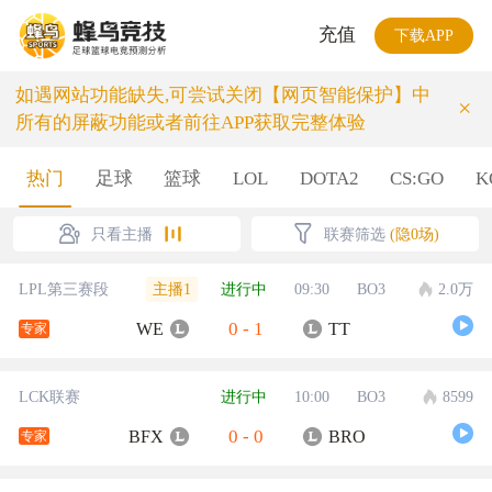
充值
下载APP
如遇网站功能缺失,可尝试关闭【网页智能保护】中
×
所有的屏蔽功能或者前往APP获取完整体验
热门
足球
篮球
LOL
DOTA2
CS:GO
K
只看主播
联赛筛选
(隐0场)
主播1
LPL第三赛段
进行中
09:30
BO3
2.0万
0
-
1
WE
TT
专家
LCK联赛
进行中
10:00
BO3
8599
0
-
0
BFX
BRO
专家