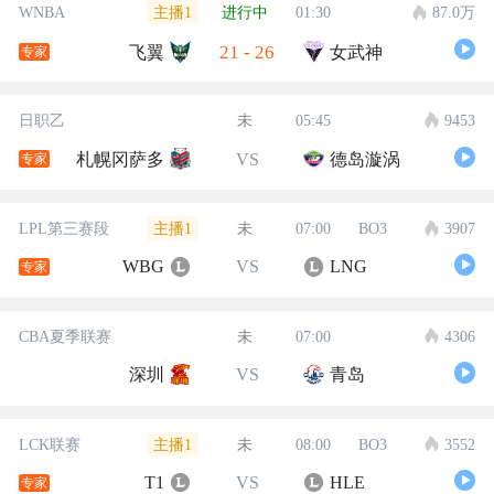
主播1
WNBA
进行中
01:30
87.0万
21
-
26
飞翼
女武神
专家
日职乙
未
05:45
9453
札幌冈萨多
VS
德岛漩涡
专家
主播1
LPL第三赛段
未
07:00
BO3
3907
WBG
VS
LNG
专家
CBA夏季联赛
未
07:00
4306
深圳
VS
青岛
主播1
LCK联赛
未
08:00
BO3
3552
T1
VS
HLE
专家