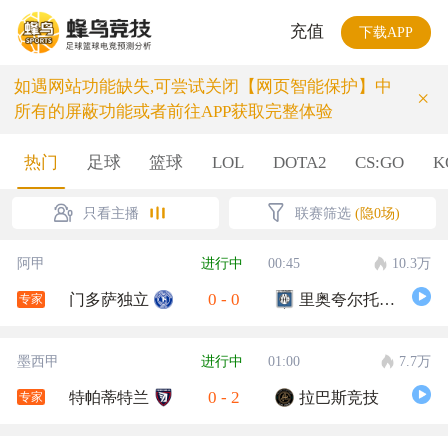
充值
下载APP
如遇网站功能缺失,可尝试关闭【网页智能保护】中
×
所有的屏蔽功能或者前往APP获取完整体验
热门
足球
篮球
LOL
DOTA2
CS:GO
K
只看主播
联赛筛选
(隐0场)
阿甲
进行中
00:45
10.3万
0
-
0
门多萨独立
里奥夸尔托学生队
专家
墨西甲
进行中
01:00
7.7万
0
-
2
特帕蒂特兰
拉巴斯竞技
专家