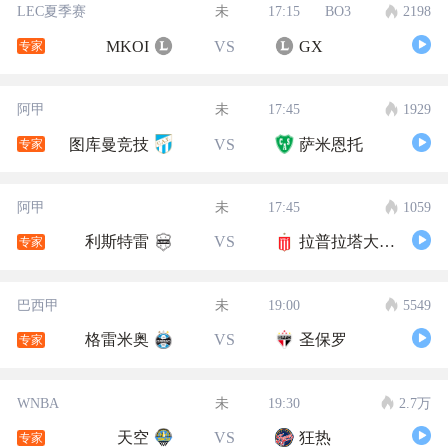
LEC夏季赛
未
17:15
BO3
2198
MKOI
VS
GX
专家
阿甲
未
17:45
1929
图库曼竞技
VS
萨米恩托
专家
阿甲
未
17:45
1059
利斯特雷
VS
拉普拉塔大学生
专家
巴西甲
未
19:00
5549
格雷米奥
VS
圣保罗
专家
WNBA
未
19:30
2.7万
天空
VS
狂热
专家