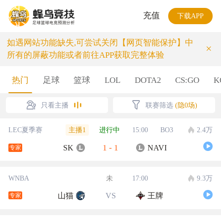
充值
下载APP
如遇网站功能缺失,可尝试关闭【网页智能保护】中
×
所有的屏蔽功能或者前往APP获取完整体验
热门
足球
篮球
LOL
DOTA2
CS:GO
K
只看主播
联赛筛选
(隐0场)
主播1
LEC夏季赛
进行中
15:00
BO3
2.4万
1
-
1
SK
NAVI
专家
WNBA
未
17:00
9.3万
山猫
VS
王牌
专家