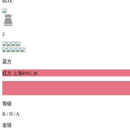
ROX
2
蓝方
红方 上海RNG.M
等级
K / D / A
金钱