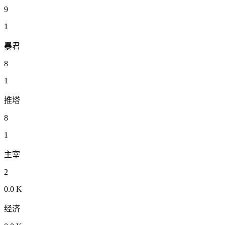
9
1
暴君
8
1
推塔
8
1
主宰
2
0.0 K
经济