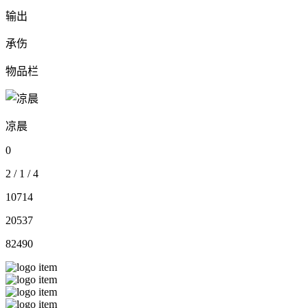
输出
承伤
物品栏
凉晨
0
2
/
1
/
4
10714
20537
82490