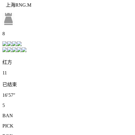
上海RNG.M
8
红方
11
已结束
16′57″
5
BAN
PICK