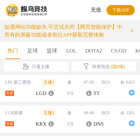
充值
下载APP
如遇网站功能缺失,可尝试关闭【网页智能保护】中
×
所有的屏蔽功能或者前往APP获取完整体验
热门
足球
篮球
LOL
DOTA2
CS:GO
K
只看主播
联赛筛选
(隐0场)
主播1
LPL第三赛段
未
07:00
BO3
6263
LGD
VS
TT
专家
主播1
LCK联赛
未
08:00
BO3
3201
KRX
VS
DNS
专家