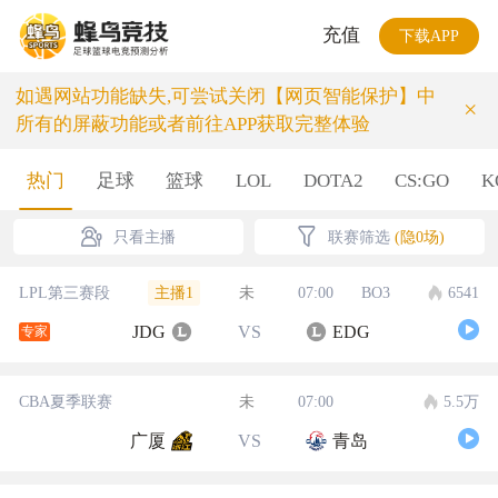
充值
下载APP
如遇网站功能缺失,可尝试关闭【网页智能保护】中
×
所有的屏蔽功能或者前往APP获取完整体验
热门
足球
篮球
LOL
DOTA2
CS:GO
K
只看主播
联赛筛选
(隐0场)
主播1
LPL第三赛段
未
07:00
BO3
6541
JDG
VS
EDG
专家
CBA夏季联赛
未
07:00
5.5万
广厦
VS
青岛