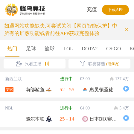
充值
下载APP
如遇网站功能缺失,可尝试关闭【网页智能保护】中
×
所有的屏蔽功能或者前往APP获取完整体验
热门
足球
篮球
LOL
DOTA2
CS:GO
K
只看主播
联赛筛选
(隐0场)
新西兰联
进行中
03:00
137.4万
52
-
55
南部鲨鱼
惠灵顿圣徒
专家
NBL
进行中
04:00
5.4万
25
-
14
墨尔本联
日本B联赛联队