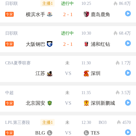
主播1
日职联
进行中
10:25
86.8万
2
-
1
横滨水手
鹿岛鹿角
专家
日职联
进行中
10:30
68.4万
2
-
1
大阪钢巴
浦和红钻
专家
CBA夏季联赛
未
11:30
1.7万
江苏
VS
深圳
中超
未
11:35
3.5万
北京国安
VS
深圳新鹏城
专家
主播1
LPL第三赛段
未
12:30
BO3
4570
BLG
VS
TES
专家