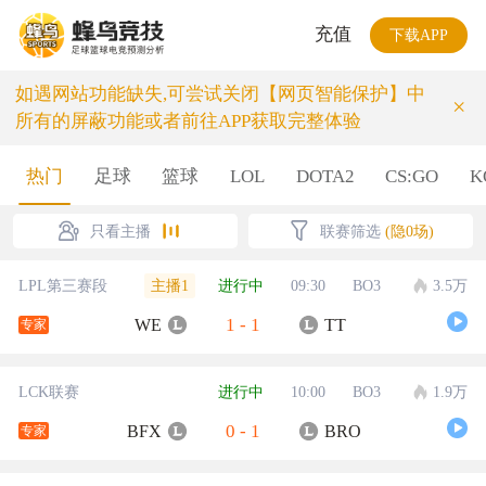
充值
下载APP
如遇网站功能缺失,可尝试关闭【网页智能保护】中
×
所有的屏蔽功能或者前往APP获取完整体验
热门
足球
篮球
LOL
DOTA2
CS:GO
K
只看主播
联赛筛选
(隐0场)
主播1
LPL第三赛段
进行中
09:30
BO3
3.5万
1
-
1
WE
TT
专家
LCK联赛
进行中
10:00
BO3
1.9万
0
-
1
BFX
BRO
专家