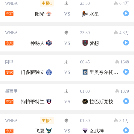
主播1
WNBA
未
23:30
6.4万
阳光
VS
水星
专家
WNBA
未
23:30
4.3万
神秘人
VS
梦想
专家
阿甲
未
00:45
1648
门多萨独立
VS
里奥夸尔托学生队
专家
墨西甲
未
01:00
1379
特帕蒂特兰
VS
拉巴斯竞技
专家
主播1
WNBA
未
01:30
3.1万
飞翼
VS
女武神
专家