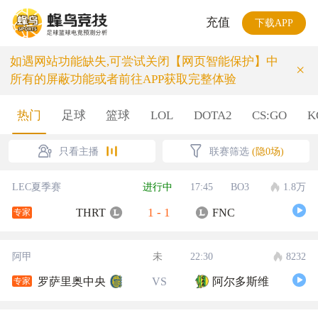
充值
下载APP
如遇网站功能缺失,可尝试关闭【网页智能保护】中
×
所有的屏蔽功能或者前往APP获取完整体验
热门
足球
篮球
LOL
DOTA2
CS:GO
K
只看主播
联赛筛选
(隐0场)
LEC夏季赛
进行中
17:45
BO3
1.8万
1
-
1
THRT
FNC
专家
阿甲
未
22:30
8232
罗萨里奥中央
VS
阿尔多斯维
专家