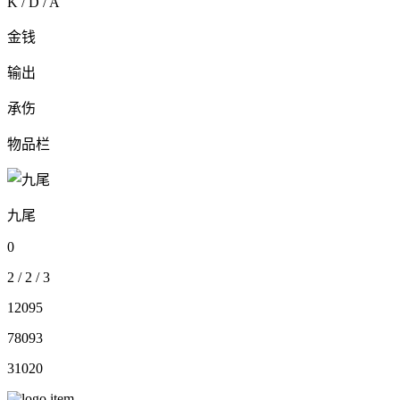
K / D / A
金钱
输出
承伤
物品栏
九尾
0
2
/
2
/
3
12095
78093
31020