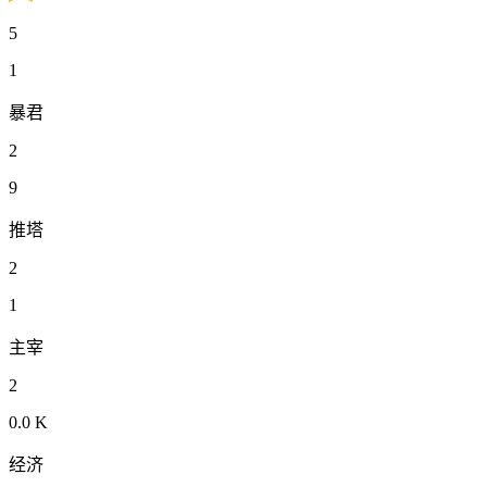
5
1
暴君
2
9
推塔
2
1
主宰
2
0.0 K
经济