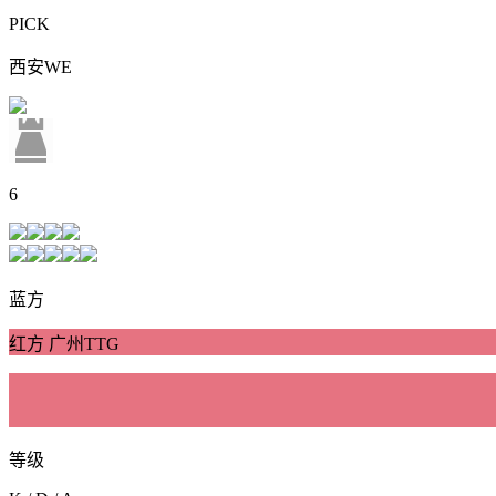
PICK
西安WE
6
蓝方
红方 广州TTG
等级