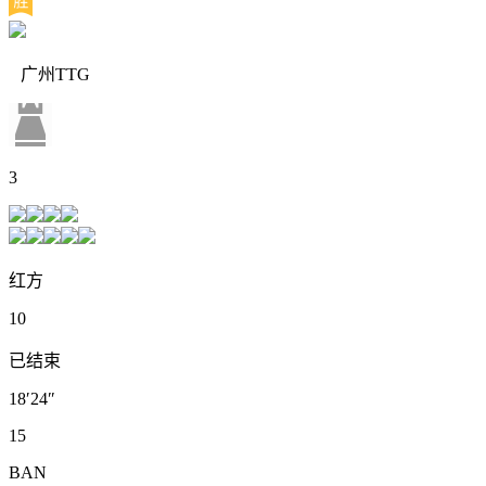
广州TTG
3
红方
10
已结束
18′24″
15
BAN