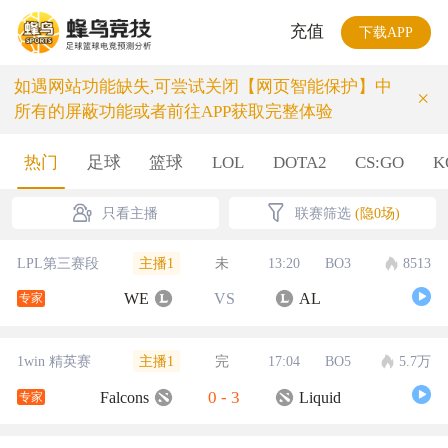
充值
下载APP
如遇网站功能缺失,可尝试关闭【网页智能保护】中
×
所有的屏蔽功能或者前往APP获取完整体验
热门
足球
篮球
LOL
DOTA2
CS:GO
K
只看主播
联赛筛选
(隐0场)
主播1
LPL第三赛段
未
13:20
BO3
8513
WE
VS
AL
专家
主播1
1win 精英赛
完
17:04
BO5
5.7万
0
-
3
Falcons
Liquid
专家