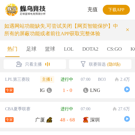
充值
下载APP
如遇网站功能缺失,可尝试关闭【网页智能保护】中
×
所有的屏蔽功能或者前往APP获取完整体验
热门
足球
篮球
LOL
DOTA2
CS:GO
K
只看主播
联赛筛选
(隐0场)
主播1
LPL第三赛段
进行中
07:00
BO3
2.4万
1
-
0
IG
LNG
专家
CBA夏季联赛
进行中
07:00
27.6万
48
-
68
广厦
深圳
专家