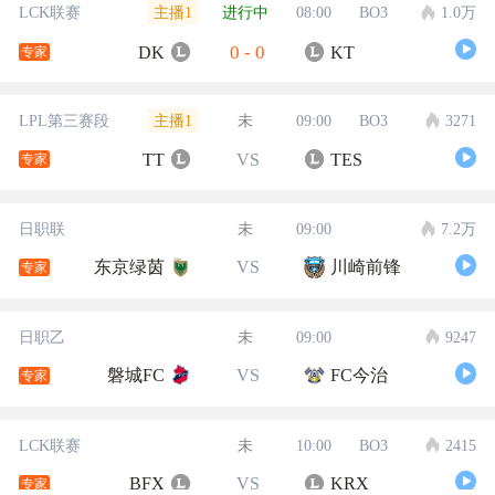
主播1
LCK联赛
进行中
08:00
BO3
1.0万
0
-
0
DK
KT
专家
主播1
LPL第三赛段
未
09:00
BO3
3271
TT
VS
TES
专家
日职联
未
09:00
7.2万
东京绿茵
VS
川崎前锋
专家
日职乙
未
09:00
9247
磐城FC
VS
FC今治
专家
LCK联赛
未
10:00
BO3
2415
BFX
VS
KRX
专家