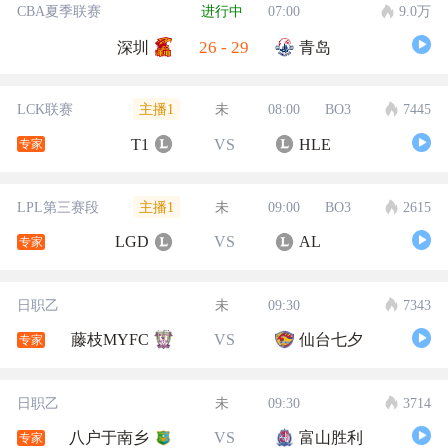
CBA夏季联赛
进行中
07:00
9.0万
26
-
29
深圳
青岛
主播1
LCK联赛
未
08:00
BO3
7445
T1
VS
HLE
专家
主播1
LPL第三赛段
未
09:00
BO3
2615
LGD
VS
AL
专家
日职乙
未
09:30
7343
藤枝MYFC
VS
仙台七夕
专家
日职乙
未
09:30
3714
八户于南乡
VS
富山胜利
专家