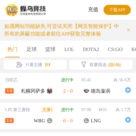
充值
下载APP
如遇网站功能缺失,可尝试关闭【网页智能保护】中
×
所有的屏蔽功能或者前往APP获取完整体验
热门
足球
篮球
LOL
DOTA2
CS:GO
K
只看主播
联赛筛选
(隐0场)
日职乙
进行中
05:45
56.6万
2
-
0
札幌冈萨多
德岛漩涡
专家
主播1
LPL第三赛段
进行中
07:00
BO3
1.7万
0
-
0
WBG
LNG
专家