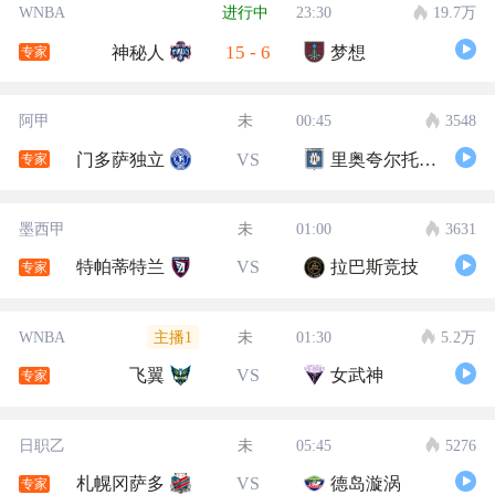
WNBA
进行中
23:30
19.7万
15
-
6
神秘人
梦想
专家
阿甲
未
00:45
3548
门多萨独立
VS
里奥夸尔托学生队
专家
墨西甲
未
01:00
3631
特帕蒂特兰
VS
拉巴斯竞技
专家
主播1
WNBA
未
01:30
5.2万
飞翼
VS
女武神
专家
日职乙
未
05:45
5276
札幌冈萨多
VS
德岛漩涡
专家