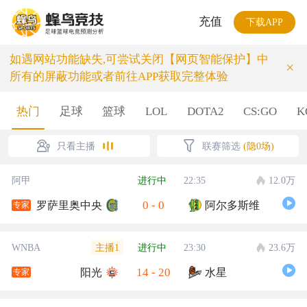
充值
下载APP
如遇网站功能缺失,可尝试关闭【网页智能保护】中
×
所有的屏蔽功能或者前往APP获取完整体验
热门
足球
篮球
LOL
DOTA2
CS:GO
K
只看主播
联赛筛选
(隐0场)
阿甲
进行中
22:35
12.0万
0
-
0
罗萨里奥中央
阿尔多斯维
专家
主播1
WNBA
进行中
23:30
23.6万
14
-
20
阳光
水星
专家