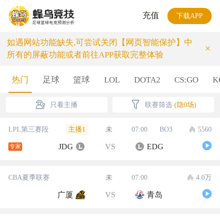
充值
下载APP
如遇网站功能缺失,可尝试关闭【网页智能保护】中
×
所有的屏蔽功能或者前往APP获取完整体验
热门
足球
篮球
LOL
DOTA2
CS:GO
K
只看主播
联赛筛选
(隐0场)
主播1
LPL第三赛段
未
07:00
BO3
5560
JDG
VS
EDG
专家
CBA夏季联赛
未
07:00
4.0万
广厦
VS
青岛