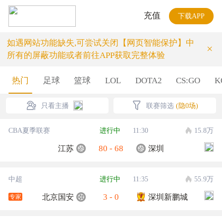
充值
下载APP
如遇网站功能缺失,可尝试关闭【网页智能保护】中
×
所有的屏蔽功能或者前往APP获取完整体验
热门
足球
篮球
LOL
DOTA2
CS:GO
K
只看主播
联赛筛选
(隐0场)
CBA夏季联赛
进行中
11:30
15.8万
80
-
68
江苏
深圳
中超
进行中
11:35
55.9万
3
-
0
北京国安
深圳新鹏城
专家