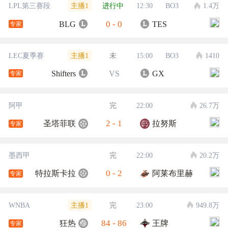
主播1
LPL第三赛段
进行中
12:30
BO3
1.4万
0
-
0
BLG
TES
专家
主播1
LEC夏季赛
未
15:00
BO3
1410
Shifters
VS
GX
专家
阿甲
完
22:00
26.7万
2
-
1
圣塔菲联
拉努斯
专家
墨西甲
完
22:00
20.2万
0
-
2
特拉斯卡拉
阿莱布里赫
专家
主播1
WNBA
完
23:00
949.8万
84
-
86
狂热
王牌
专家