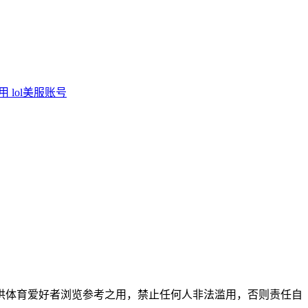
调用
lol美服账号
供体育爱好者浏览参考之用，禁止任何人非法滥用，否则责任自